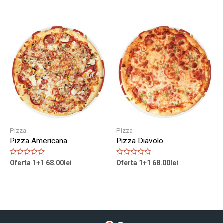
0
0
out
out
of
of
5
5
Pizza
Pizza
Pizza Americana
Pizza Diavolo
Rated
Rated
Oferta 1+1
68.00
lei
Oferta 1+1
68.00
lei
0
0
out
out
of
of
5
5