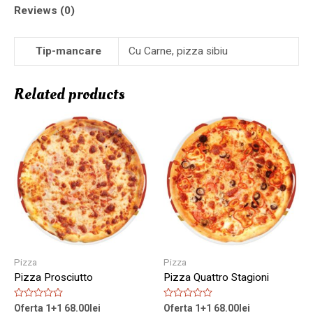
Reviews (0)
Tip-mancare
Cu Carne, pizza sibiu
Related products
Pizza
Pizza
Pizza Prosciutto
Pizza Quattro Stagioni
Rated
Rated
Oferta 1+1
68.00
lei
Oferta 1+1
68.00
lei