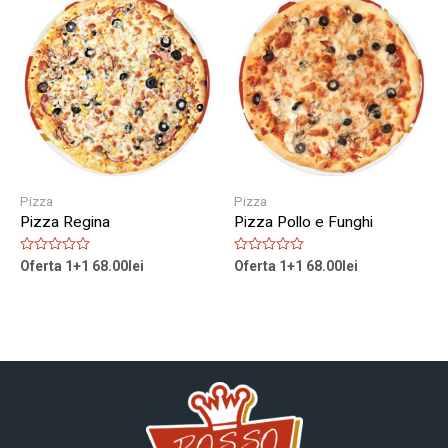
Pizza
Pizza
Pizza Regina
Pizza Pollo e Funghi
Rated
Rated
Oferta 1+1
68.00
lei
Oferta 1+1
68.00
lei
0
0
out
out
of
of
5
5