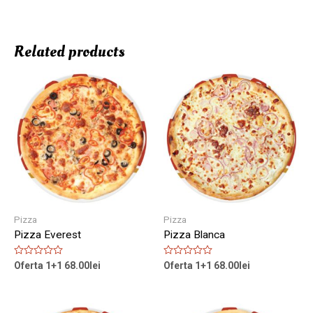
Related products
Pizza
Pizza
Pizza Everest
Pizza Blanca
Rated
Rated
Oferta 1+1
68.00
lei
Oferta 1+1
68.00
lei
0
0
out
out
of
of
5
5