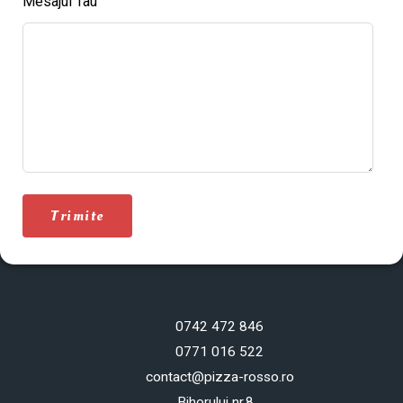
Mesajul Tau
Trimite
0742 472 846
0771 016 522
contact@pizza-rosso.ro
Bihorului nr.8