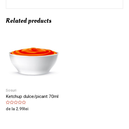
Related products
Sosuri
Ketchup dulce/picant 70ml
Rated
de la
2.99
lei
0
out
of
5