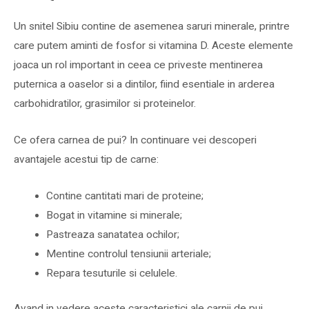
Un snitel Sibiu contine de asemenea saruri minerale, printre
care putem aminti de fosfor si vitamina D. Aceste elemente
joaca un rol important in ceea ce priveste mentinerea
puternica a oaselor si a dintilor, fiind esentiale in arderea
carbohidratilor, grasimilor si proteinelor.
Ce ofera carnea de pui? In continuare vei descoperi
avantajele acestui tip de carne:
Contine cantitati mari de proteine;
Bogat in vitamine si minerale;
Pastreaza sanatatea ochilor;
Mentine controlul tensiunii arteriale;
Repara tesuturile si celulele.
Avand in vedere aceste caracteristici ale carnii de pui,