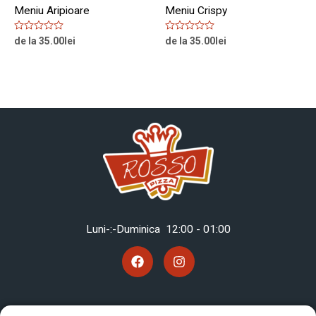
Meniu Aripioare
Meniu Crispy
Rated
Rated
de la
35.00
lei
de la
35.00
lei
0
0
out
out
of
of
5
5
Luni-:-Duminica 12
:00 - 01:00