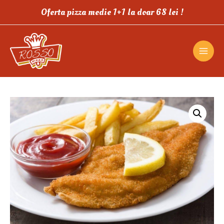
Oferta pizza medie 1+1 la doar 68 lei !