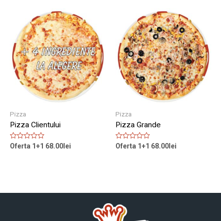
5
5
Pizza
Pizza
Pizza Clientului
Pizza Grande
Rated
Rated
Oferta 1+1
68.00
lei
Oferta 1+1
68.00
lei
0
0
out
out
of
of
5
5