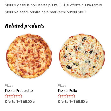
Sibiu o gasiti la noi!Oferta pizza 1+1 si oferta pizza family
Sibiu.Ne aflam printre cele mai vechi pizerii Sibiu.
Related products
Pizza
Pizza
Pizza Prosciutto
Pizza Pollo
Rated
Rated
Oferta 1+1
68.00
lei
Oferta 1+1
68.00
lei
0
0
out
out
of
of