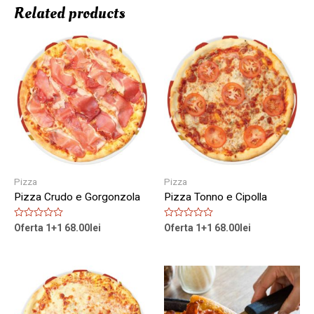
Related products
Pizza
Pizza
Pizza Crudo e Gorgonzola
Pizza Tonno e Cipolla
Rated
Rated
Oferta 1+1
68.00
lei
Oferta 1+1
68.00
lei
0
0
out
out
of
of
5
5