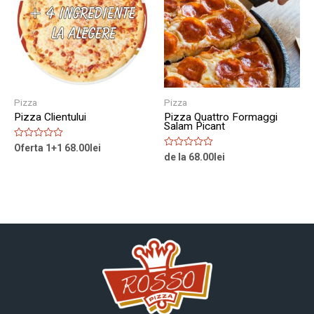
Pizza
Pizza
Pizza Clientului
Pizza Quattro Formaggi
Salam Picant
Rated
Oferta 1+1
68.00
lei
0
Rated
de la
68.00
lei
out
0
of
out
5
of
5