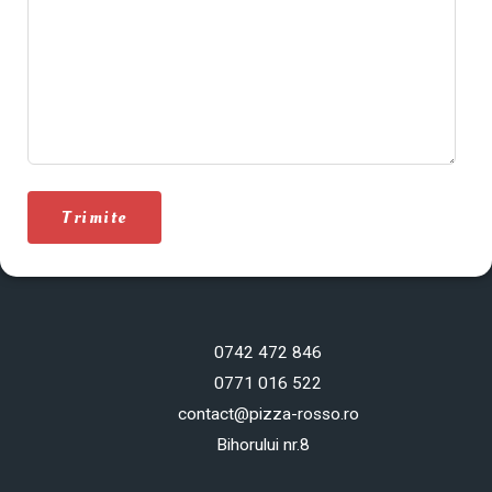
Trimite
0742 472 846
0771 016 522
contact@pizza-rosso.ro
Bihorului nr.8