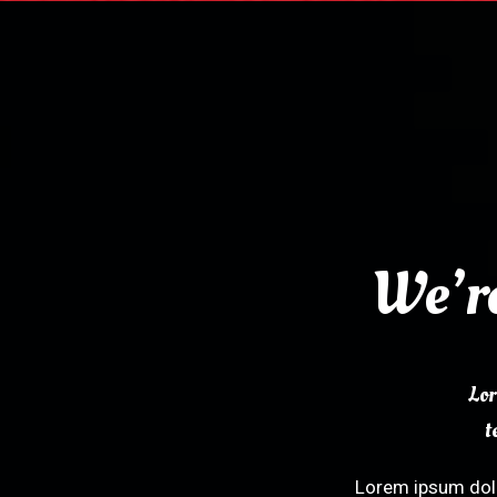
We’re
Lor
t
Lorem ipsum dolo