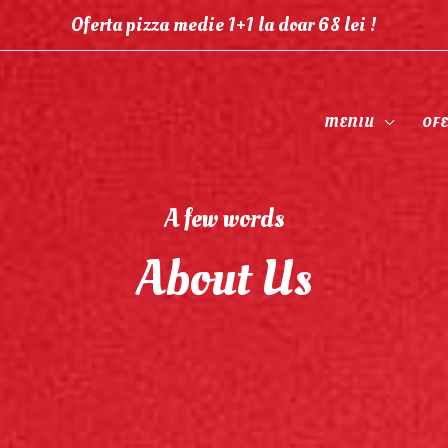
Oferta pizza medie 1+1 la doar 68 lei !
MENIU
OFE
A few words
About Us