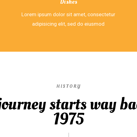
Dishes
Lorem ipsum dolor sit amet, consectetur
adipisicing elit, sed do eiusmod
HISTORY
journey starts way ba
1975