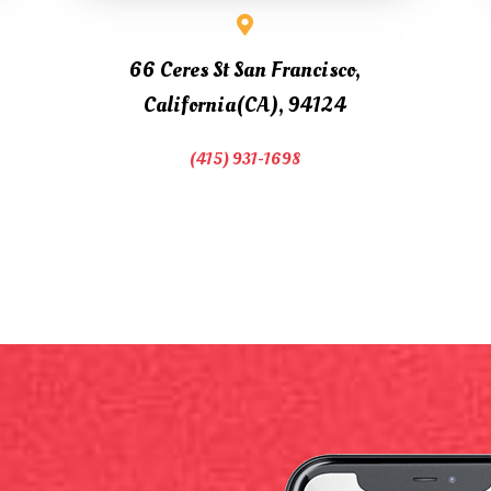
66 Ceres St San Francisco,
California(CA), 94124
(415) 931-1698