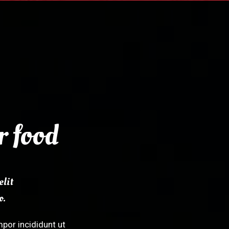
r food
elit
o.
por incididunt ut