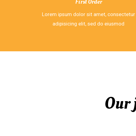
First Order
Lorem ipsum dolor sit amet, consectetur
adipisicing elit, sed do eiusmod
Our 