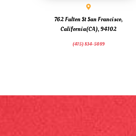
762 Fulton St San Francisco,
California(CA), 94102
(415) 834-5089