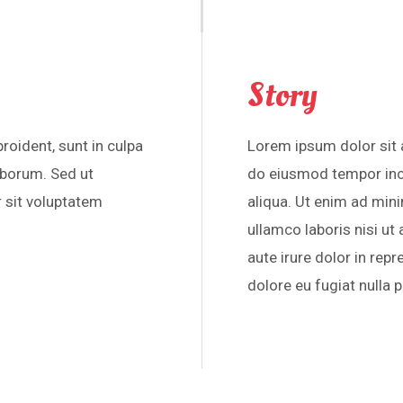
Story
roident, sunt in culpa
Lorem ipsum dolor sit a
laborum. Sed ut
do eiusmod tempor inc
r sit voluptatem
aliqua. Ut enim ad min
ullamco laboris nisi u
aute irure dolor in repr
dolore eu fugiat nulla p