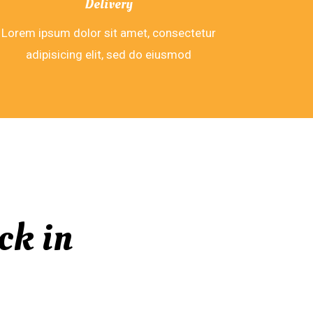
Delivery
Lorem ipsum dolor sit amet, consectetur
adipisicing elit, sed do eiusmod
ck in