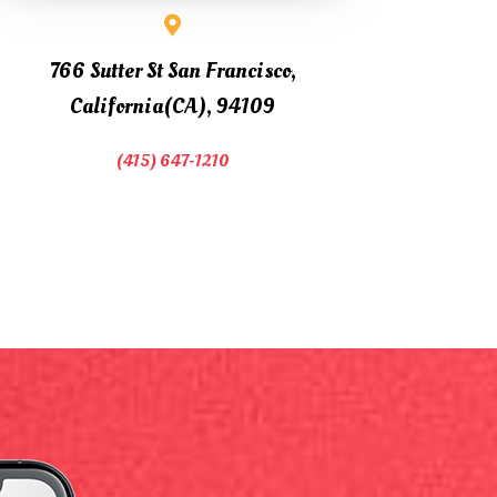
766 Sutter St San Francisco,
California(CA), 94109
(415) 647-1210